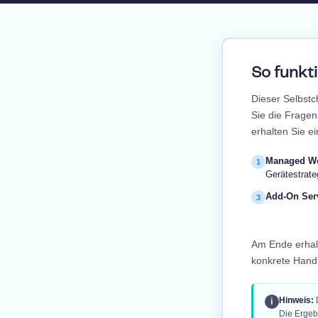
So funkt
Dieser Selbstc
Sie die Fragen 
erhalten Sie e
Managed Wo
1
Gerätestrate
Add-On Ser
3
Am Ende erhal
konkrete Hand
Hinweis:
D
ℹ
Die Ergeb