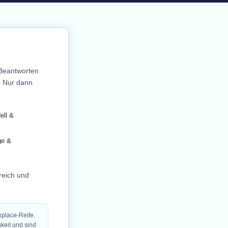
 Beantworten
n. Nur dann
ell &
ge &
reich und
kplace-Reife.
keit und sind