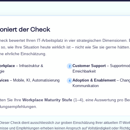
ioniert der Check
heck bewertet Ihren IT-Arbeitsplatz in vier strategischen Dimensionen.
so, wie Ihre Situation heute wirklich ist – nicht wie Sie sie gerne hätte
ine ehrliche Einschätzung.
rkplace
– Infrastruktur &
Customer Support
– Supportmod
2
gie
Erreichbarkeit
vices
– Mobile, KI, Automatisierung
Adoption & Enablement
– Chan
4
Kommunikation
ten Sie Ihre
Workplace Maturity Stufe
(1–4), eine Auswertung pro Be
lungsempfehlungen.
ieser Check dient ausschliesslich zur groben Einschätzung Ihrer aktuellen IT-Wor
nisse und Empfehlungen erheben keinen Anspruch auf Vollständigkeit oder Richtig