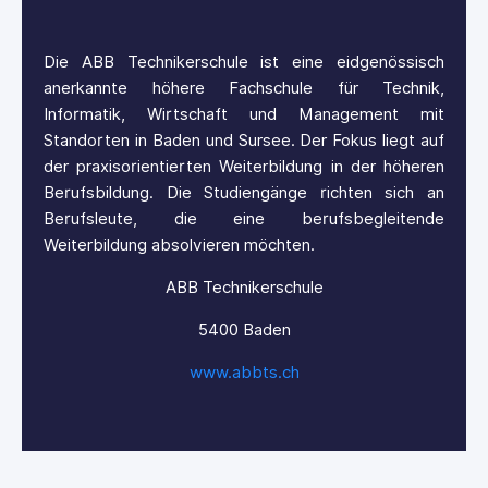
sch
Die ABB Technikerschule ist eine eidgenössisch
Di
ik,
anerkannte höhere Fachschule für Technik,
an
mit
Informatik, Wirtschaft und Management mit
In
auf
Standorten in Baden und Sursee. Der Fokus liegt auf
St
ren
der praxisorientierten Weiterbildung in der höheren
de
 an
Berufsbildung. Die Studiengänge richten sich an
Be
nde
Berufsleute, die eine berufsbegleitende
Be
Weiterbildung absolvieren möchten.
We
ABB Technikerschule
5400 Baden
www.abbts.ch