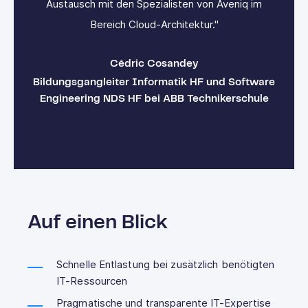
Austausch mit den Spezialisten von Aveniq im
Bereich Cloud-Architektur."
Cédric Cosandey
re
Bildungsgangleiter Informatik HF und Software
B
e
Engineering NDS HF bei ABB Technikerschule
Auf einen Blick
Schnelle Entlastung bei zusätzlich benötigten
IT-Ressourcen
Pragmatische und transparente IT-Expertise