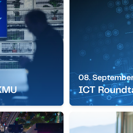
08. Septembe
 KMU
ICT Roundt