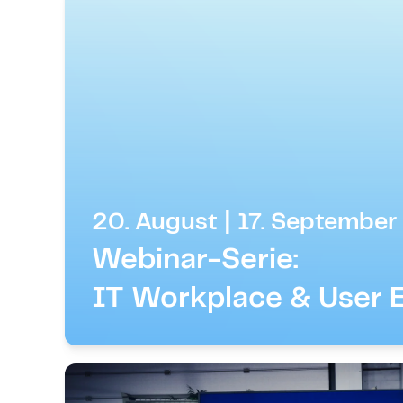
20. August | 17. Septembe
Webinar-Serie:
IT Workplace & User 