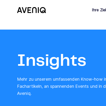
Ihre Zie
Insights
Mehr zu unserem umfassenden Know-how i
Fachartikeln, an spannenden Events und in
Aveniq.