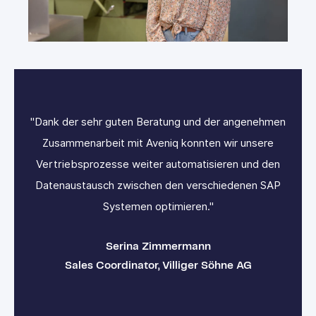
men
"Dank der sehr guten Beratung und der angenehmen
"D
Zusammenarbeit mit Aveniq konnten wir unsere
en
Vertriebsprozesse weiter automatisieren und den
V
AP
Datenaustausch zwischen den verschiedenen SAP
D
Systemen optimieren."
Serina Zimmermann
Sales Coordinator, Villiger Söhne AG