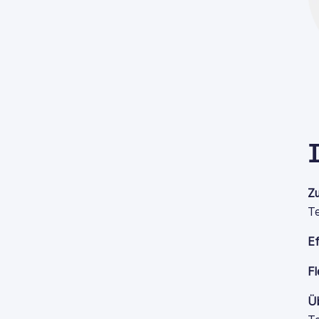
Zu
Te
Ef
Fl
Üb