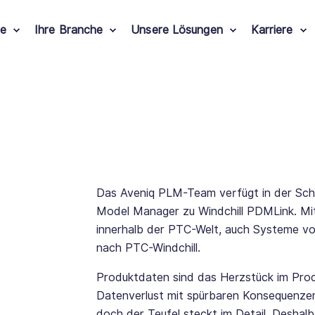
le
Ihre Branche
Unsere Lösungen
Karriere
Das Aveniq PLM-Team verfügt in der Schw
Model Manager zu Windchill
PDMLink
. M
innerhalb der PTC-Welt, auch Systeme von
nach PTC-Windchill.
Produktdaten sind das Herzstück im Pro
Datenverlust mit spürbaren Konsequenzen 
doch der Teufel steckt im Detail. Deshal