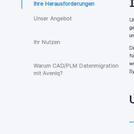
Ihre Herausforderungen
Unser Angebot
Um
g
um
Ihr Nutzen
D
fü
we
Warum CAD/PLM Datenmigration
Sy
mit Aveniq?