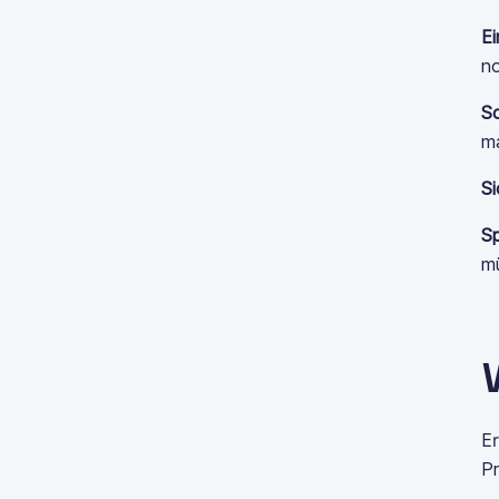
E
n
Sc
ma
Si
S
mü
Er
Pr