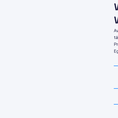
A
tä
P
Eg