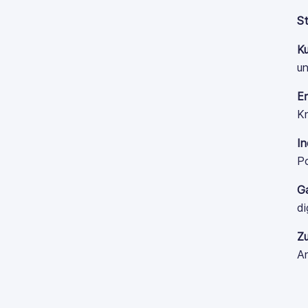
S
K
u
Er
Kn
In
Po
Ga
di
Zu
An