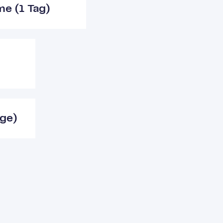
me (1 Tag)
age)